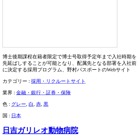
博士後期課程在籍者限定で博士号取得予定年まで入社時期を
先延ばしすることが可能となり、配属先となる部署を入社前
に決定する採用プログラム、野村パスポートのWebサイト
カテゴリー :
採用・リクルートサイト
業界 :
金融・銀行・証券・保険
色 :
グレー
,
白
,
赤
,
黒
国 :
日本
日吉ガリレオ動物病院