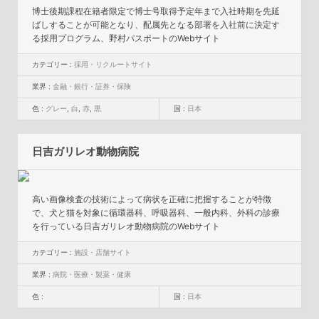
博士後期課程在籍者限定で博士号取得予定年まで入社時期を先延
ばしすることが可能となり、配属先となる部署を入社前に決定す
る採用プログラム、野村パスポートのWebサイト
カテゴリー :
採用・リクルートサイト
業界 :
金融・銀行・証券・保険
色 :
グレー
,
白
,
赤
,
黒
国 :
日本
日吉ガリレオ動物病院
高い画像検査の技術によって病状を正確に把握することが特徴
で、犬と猫を対象に循環器科、呼吸器科、一般内科、外科の診療
を行っている日吉ガリレオ動物病院のWebサイト
カテゴリー :
施設・店舗サイト
業界 :
病院・医療・製薬・健康
色 :
国 :
日本