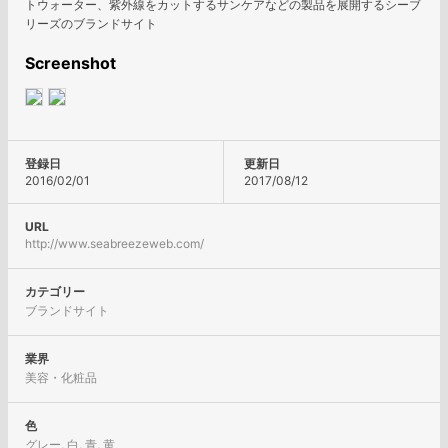
トウォーター、紫外線をカットするサンケアなどの製品を展開するシーブ
リーズのブランドサイト
Screenshot
登録日
更新日
2016/02/01
2017/08/12
URL
http://www.seabreezeweb.com/
カテゴリー
ブランドサイト
業界
美容・化粧品
色
グレー
,
白
,
青
,
黄