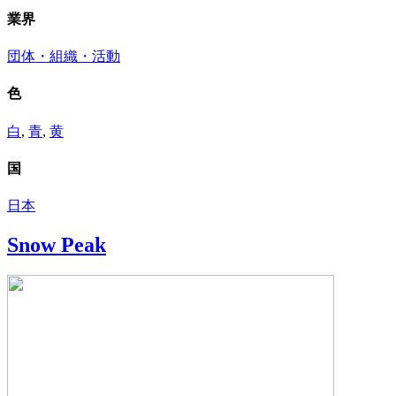
業界
団体・組織・活動
色
白
,
青
,
黄
国
日本
Snow Peak