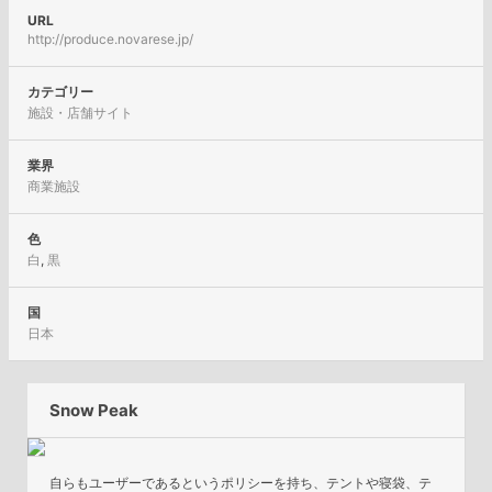
URL
http://produce.novarese.jp/
カテゴリー
施設・店舗サイト
業界
商業施設
色
白
,
黒
国
日本
Snow Peak
自らもユーザーであるというポリシーを持ち、テントや寝袋、テ