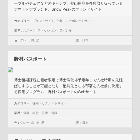
ーブルやチェアなどのキャンプ、登山用品を多数取り扱っている
アウトドアブランド、Snow Peakのブランドサイト
カテゴリー :
ブランドサイト
,
企業・コーポレートサイト
業界 :
スポーツ
,
ファッション・アパレル
色 :
グレー
,
白
,
黒
国 :
日本
野村パスポート
博士後期課程在籍者限定で博士号取得予定年まで入社時期を先延
ばしすることが可能となり、配属先となる部署を入社前に決定す
る採用プログラム、野村パスポートのWebサイト
カテゴリー :
採用・リクルートサイト
業界 :
金融・銀行・証券・保険
色 :
グレー
,
白
,
赤
,
黒
国 :
日本