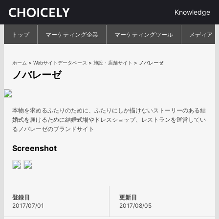
Knowledge
トップ
マーケティング企業
マーケティングツール
メディア
ホーム
>
Webサイトデータベース
>
施設・店舗サイト
>
ノバレーゼ
ノバレーゼ
本物を求めるふたりのために、ふたりにしか描けないストーリーのある結
婚式を届けるために結婚式場やドレスショップ、レストランを運営してい
るノバレーゼのブランドサイト
Screenshot
登録日
更新日
2017/07/01
2017/08/05