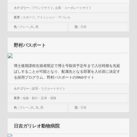
カテゴリー :
ブランドサイト
,
企業・コーポレートサイト
業界 :
スポーツ
,
ファッション・アパレル
色 :
グレー
,
白
,
黒
国 :
日本
野村パスポート
博士後期課程在籍者限定で博士号取得予定年まで入社時期を先延
ばしすることが可能となり、配属先となる部署を入社前に決定す
る採用プログラム、野村パスポートのWebサイト
カテゴリー :
採用・リクルートサイト
業界 :
金融・銀行・証券・保険
色 :
グレー
,
白
,
赤
,
黒
国 :
日本
日吉ガリレオ動物病院