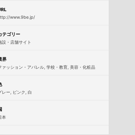
URL
ttp://www.9be.jp/
カテゴリー
施設・店舗サイト
業界
ファッション・アパレル
,
学校・教育
,
美容・化粧品
色
グレー
,
ピンク
,
白
国
日本