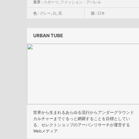
業界 :
スポーツ
,
ファッション・アパレル
色 :
グレー
,
白
,
黒
国 :
日本
URBAN TUBE
世界から生まれるあらゆる流行からアンダーグラウンド
カルチャーまでぐるっと網羅することを目標としてい
る、セレクトショップのアーバンリサーチが運営する
Webメディア