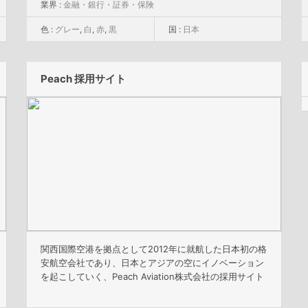
業界 :
金融・銀行・証券・保険
色 :
グレー
,
白
,
赤
,
黒
国 :
日本
Peach 採用サイト
関西国際空港を拠点として2012年に就航した日本初の格
安航空会社であり、日本とアジアの空にイノベーション
を起こしていく、Peach Aviation株式会社の採用サイト