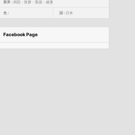
業界 :
病院・医療・製薬・健康
色 :
国 :
日本
Facebook Page