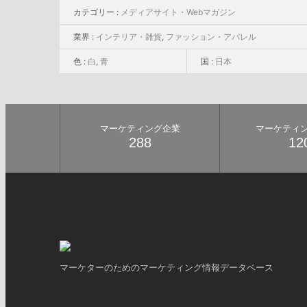
カテゴリー :
メディアサイト・Webマガジン
業界 :
インテリア・雑貨
,
ファッション・アパレル
色 :
白
,
青
国 :
日本
マーケティング企業
マーケティ
288
12
マーケターのためのマーケティング情報データベース