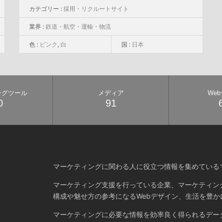
カテゴリー :
採用・リクルートサイト
業界 :
鉄道・航空・運輸・物流
色 :
ピンク
,
白
国 :
日本
ングツール
メディア
We
0
91
マーケティングに関わる人に役立つ情報を集めている
マーケティング支援を行っている企業、マーケティン
構成や魅せ方の参考になるWebデザイン、生活を豊か
マーケティングに必要な情報を効率良く得られるデー