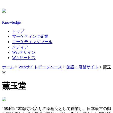
Knowledge
トップ
マーケティング企業
マーケティングツール
メディア
Webデザイン
Webサービス
ホーム
>
Webサイトデータベース
>
施設・店舗サイト
>
薫玉
堂
薫玉堂
1594年に本願寺出入りの薬種商として創業し、日本最古の御