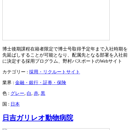
博士後期課程在籍者限定で博士号取得予定年まで入社時期を
先延ばしすることが可能となり、配属先となる部署を入社前
に決定する採用プログラム、野村パスポートのWebサイト
カテゴリー :
採用・リクルートサイト
業界 :
金融・銀行・証券・保険
色 :
グレー
,
白
,
赤
,
黒
国 :
日本
日吉ガリレオ動物病院