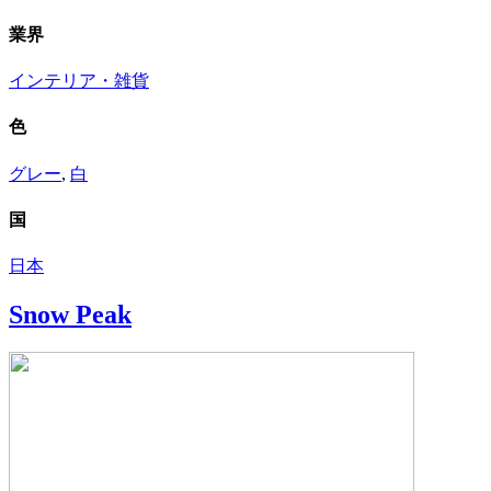
業界
インテリア・雑貨
色
グレー
,
白
国
日本
Snow Peak