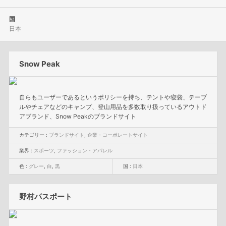
国
日本
Snow Peak
自らもユーザーであるというポリシーを持ち、テントや寝袋、テーブ
ルやチェアなどのキャンプ、登山用品を多数取り扱っているアウトド
アブランド、Snow Peakのブランドサイト
カテゴリー :
ブランドサイト
,
企業・コーポレートサイト
業界 :
スポーツ
,
ファッション・アパレル
色 :
グレー
,
白
,
黒
国 :
日本
野村パスポート