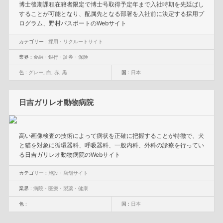
博士後期課程在籍者限定で博士号取得予定年まで入社時期を先延ばし
することが可能となり、配属先となる部署を入社前に決定する採用プ
ログラム、野村パスポートのWebサイト
カテゴリー :
採用・リクルートサイト
業界 :
金融・銀行・証券・保険
色 :
グレー
,
白
,
赤
,
黒
国 :
日本
日吉ガリレオ動物病院
高い画像検査の技術によって病状を正確に把握することが特徴で、犬
と猫を対象に循環器科、呼吸器科、一般内科、外科の診療を行ってい
る日吉ガリレオ動物病院のWebサイト
カテゴリー :
施設・店舗サイト
業界 :
病院・医療・製薬・健康
色 :
国 :
日本