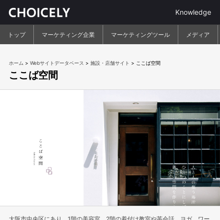
Knowledge
トップ
マーケティング企業
マーケティングツール
メディア
ホーム
>
Webサイトデータベース
>
施設・店舗サイト
>
ここば空間
ここば空間
大阪市中央区にあり、1階の美容室、2階の着付け教室や英会話、ヨガ、ワー