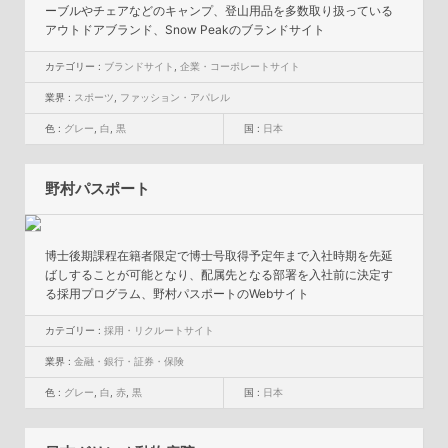
ーブルやチェアなどのキャンプ、登山用品を多数取り扱っている
アウトドアブランド、Snow Peakのブランドサイト
カテゴリー :
ブランドサイト
,
企業・コーポレートサイト
業界 :
スポーツ
,
ファッション・アパレル
色 :
グレー
,
白
,
黒
国 :
日本
野村パスポート
博士後期課程在籍者限定で博士号取得予定年まで入社時期を先延
ばしすることが可能となり、配属先となる部署を入社前に決定す
る採用プログラム、野村パスポートのWebサイト
カテゴリー :
採用・リクルートサイト
業界 :
金融・銀行・証券・保険
色 :
グレー
,
白
,
赤
,
黒
国 :
日本