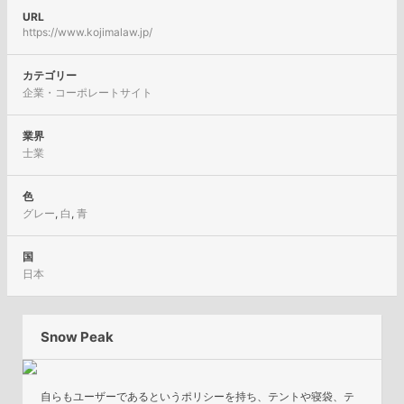
URL
https://www.kojimalaw.jp/
カテゴリー
企業・コーポレートサイト
業界
士業
色
グレー
,
白
,
青
国
日本
Snow Peak
自らもユーザーであるというポリシーを持ち、テントや寝袋、テ