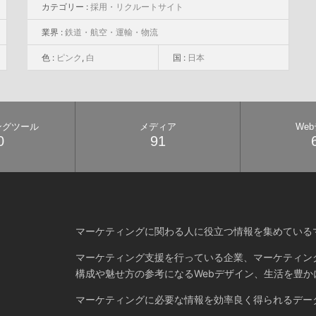
カテゴリー :
採用・リクルートサイト
業界 :
鉄道・航空・運輸・物流
色 :
ピンク
,
白
国 :
日本
ングツール
メディア
We
0
91
マーケティングに関わる人に役立つ情報を集めている
マーケティング支援を行っている企業、マーケティン
構成や魅せ方の参考になるWebデザイン、生活を豊か
マーケティングに必要な情報を効率良く得られるデー