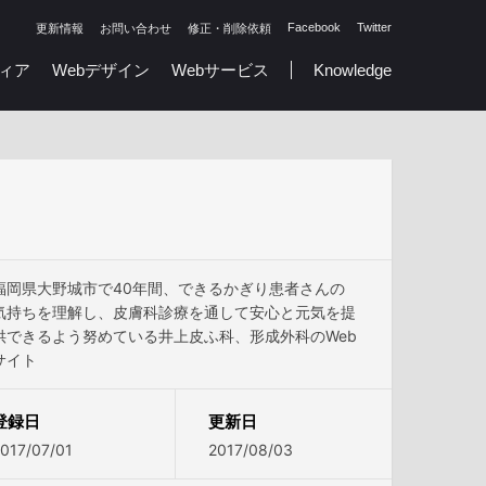
Facebook
Twitter
更新情報
お問い合わせ
修正・削除依頼
ィア
Webデザイン
Webサービス
Knowledge
福岡県大野城市で40年間、できるかぎり患者さんの
気持ちを理解し、皮膚科診療を通して安心と元気を提
供できるよう努めている井上皮ふ科、形成外科のWeb
サイト
登録日
更新日
017/07/01
2017/08/03