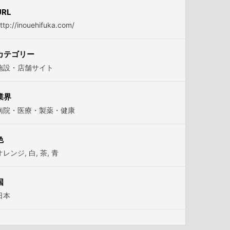
URL
ttp://inouehifuka.com/
カテゴリー
施設・店舗サイト
業界
病院・医療・製薬・健康
色
オレンジ
,
白
,
茶
,
青
国
日本