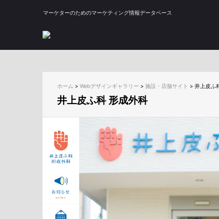
マーケターのためのマーケティング情報データベース
ホーム
>
Webデザインギャラリー
>
施設・店舗サイト
>
井上皮ふ
井上皮ふ科 形成外科