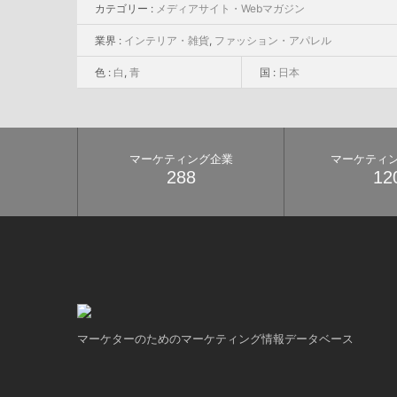
カテゴリー :
メディアサイト・Webマガジン
業界 :
インテリア・雑貨
,
ファッション・アパレル
色 :
白
,
青
国 :
日本
マーケティング企業
マーケティ
288
12
マーケターのためのマーケティング情報データベース