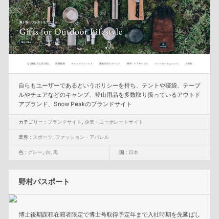
自らもユーザーであるというポリシーを持ち、テントや寝袋、テーブ
ルやチェアなどのキャンプ、登山用品を多数取り扱っているアウトド
アブランド、Snow Peakのブランドサイト
カテゴリー :
ブランドサイト
,
企業・コーポレートサイト
業界 :
スポーツ
,
ファッション・アパレル
色 :
グレー
,
白
,
黒
国 :
日本
野村パスポート
博士後期課程在籍者限定で博士号取得予定年まで入社時期を先延ばし