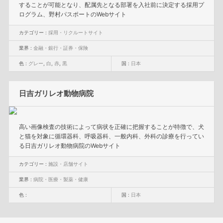
することが可能となり、配属先となる部署を入社前に決定する採用プ
ログラム、野村パスポートのWebサイト
カテゴリー :
採用・リクルートサイト
業界 :
金融・銀行・証券・保険
色 :
グレー
,
白
,
赤
,
黒
国 :
日本
日吉ガリレオ動物病院
高い画像検査の技術によって病状を正確に把握することが特徴で、犬
と猫を対象に循環器科、呼吸器科、一般内科、外科の診療を行ってい
る日吉ガリレオ動物病院のWebサイト
カテゴリー :
施設・店舗サイト
業界 :
病院・医療・製薬・健康
色 :
国 :
日本