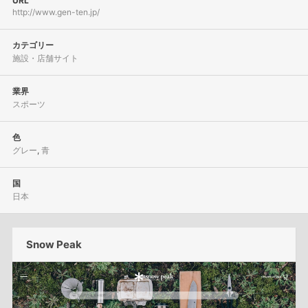
URL
http://www.gen-ten.jp/
カテゴリー
施設・店舗サイト
業界
スポーツ
色
グレー
,
青
国
日本
Snow Peak