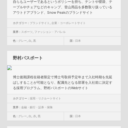
自らもユーザーであるというポリシーを持ち、テントや寝袋、テ
ーブルやチェアなどのキャンプ、登山用品を多数取り扱っている
アウトドアブランド、Snow Peakのブランドサイト
カテゴリー :
ブランドサイト
,
企業・コーポレートサイト
業界 :
スポーツ
,
ファッション・アパレル
色 :
グレー
,
白
,
黒
国 :
日本
野村パスポート
博士後期課程在籍者限定で博士号取得予定年まで入社時期を先延
ばしすることが可能となり、配属先となる部署を入社前に決定す
る採用プログラム、野村パスポートのWebサイト
カテゴリー :
採用・リクルートサイト
業界 :
金融・銀行・証券・保険
色 :
グレー
,
白
,
赤
,
黒
国 :
日本