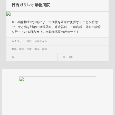
日吉ガリレオ動物病院
高い画像検査の技術によって病状を正確に把握することが特徴
で、犬と猫を対象に循環器科、呼吸器科、一般内科、外科の診療
を行っている日吉ガリレオ動物病院のWebサイト
カテゴリー :
施設・店舗サイト
業界 :
病院・医療・製薬・健康
色 :
国 :
日本