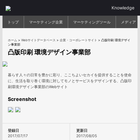
Knowledge
トップ
マーケティング企業
マーケティングツール
メディア
ホーム
>
Webサイトデータベース
>
企業・コーポレートサイト
>
凸版印刷 環境デザイ
ン事業部
凸版印刷 環境デザイン事業部
暮らす人々の日常を豊かに彩り、ここちよいセカイを提供することを使命
に、生活を取り巻く環境に対してモノとサービスをデザインする、凸版印
刷環境デザイン事業部のWebサイト
Screenshot
登録日
更新日
2017/07/17
2017/08/05