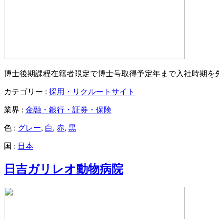
博士後期課程在籍者限定で博士号取得予定年まで入社時期を
カテゴリー :
採用・リクルートサイト
業界 :
金融・銀行・証券・保険
色 :
グレー
,
白
,
赤
,
黒
国 :
日本
日吉ガリレオ動物病院