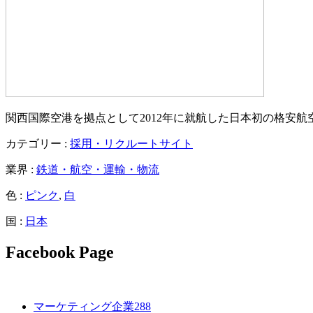
関西国際空港を拠点として2012年に就航した日本初の格安航空会
カテゴリー :
採用・リクルートサイト
業界 :
鉄道・航空・運輸・物流
色 :
ピンク
,
白
国 :
日本
Facebook Page
マーケティング企業
288