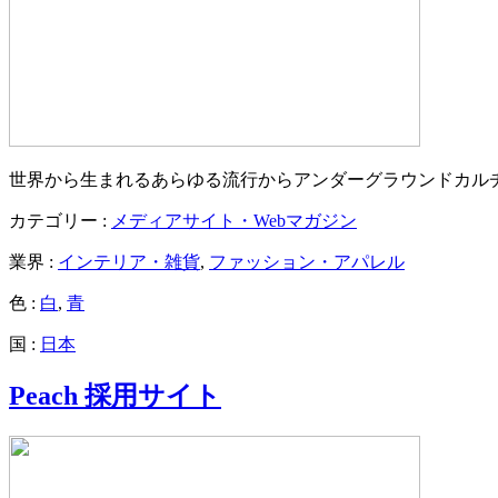
世界から生まれるあらゆる流行からアンダーグラウンドカル
カテゴリー :
メディアサイト・Webマガジン
業界 :
インテリア・雑貨
,
ファッション・アパレル
色 :
白
,
青
国 :
日本
Peach 採用サイト