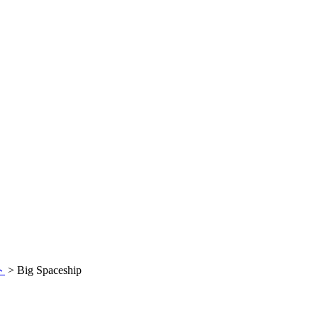
ト
>
Big Spaceship