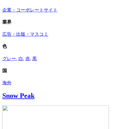
企業・コーポレートサイト
業界
広告・出版・マスコミ
色
グレー
,
白
,
赤
,
黒
国
海外
Snow Peak