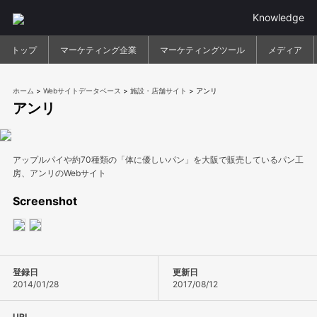
Knowledge
トップ
マーケティング企業
マーケティングツール
メディア
ホーム
>
Webサイトデータベース
>
施設・店舗サイト
>
アンリ
アンリ
アップルパイや約70種類の「体に優しいパン」を大阪で販売しているパン工
房、アンリのWebサイト
Screenshot
登録日
更新日
2014/01/28
2017/08/12
URL