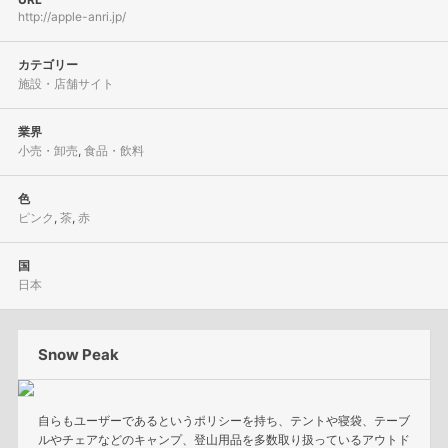
http://apple-anri.jp/
カテゴリー
施設・店舗サイト
業界
小売・卸売
,
食品・飲料
色
ピンク
,
茶
,
赤
国
日本
Snow Peak
自らもユーザーであるというポリシーを持ち、テントや寝袋、テーブ
ルやチェアなどのキャンプ、登山用品を多数取り扱っているアウトド