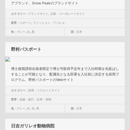
アブランド、Snow Peakのブランドサイト
カテゴリー :
ブランドサイト
,
企業・コーポレートサイト
業界 :
スポーツ
,
ファッション・アパレル
色 :
グレー
,
白
,
黒
国 :
日本
野村パスポート
博士後期課程在籍者限定で博士号取得予定年まで入社時期を先延ばし
することが可能となり、配属先となる部署を入社前に決定する採用プ
ログラム、野村パスポートのWebサイト
カテゴリー :
採用・リクルートサイト
業界 :
金融・銀行・証券・保険
色 :
グレー
,
白
,
赤
,
黒
国 :
日本
日吉ガリレオ動物病院