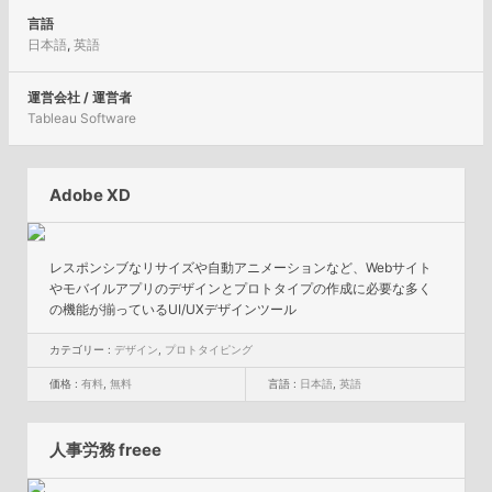
言語
日本語
,
英語
運営会社 / 運営者
Tableau Software
Adobe XD
レスポンシブなリサイズや自動アニメーションなど、Webサイト
やモバイルアプリのデザインとプロトタイプの作成に必要な多く
の機能が揃っているUI/UXデザインツール
カテゴリー :
デザイン
,
プロトタイピング
価格 :
有料
,
無料
言語 :
日本語
,
英語
人事労務 freee