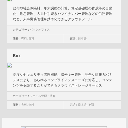
給与や社会保険料、年末調整の計算、算定基礎届の作成等の自動
化、勤怠管理、入退社手続きやマイナンバー管理などの労務管理
など、人事労務管理を効率化できるクラウドツール
カテゴリー :
バックオフィス
価格 :
有料
,
無料
言語 :
日本語
Box
高度なセキュリティ管理機能、暗号キー管理、完全な情報ガバナ
ンスにより、あらゆるコンプライアンスニーズに対応し、コンテ
ンツを保護することができるクラウドストレージサービス
カテゴリー :
ファイル管理・共有
価格 :
有料
,
無料
言語 :
日本語
,
英語