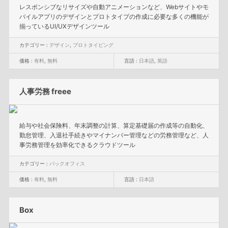
レスポンシブなリサイズや自動アニメーションなど、Webサイトやモ
バイルアプリのデザインとプロトタイプの作成に必要な多くの機能が
揃っているUI/UXデザインツール
カテゴリー :
デザイン
,
プロトタイピング
価格 :
有料
,
無料
言語 :
日本語
,
英語
人事労務 freee
給与や社会保険料、年末調整の計算、算定基礎届の作成等の自動化、
勤怠管理、入退社手続きやマイナンバー管理などの労務管理など、人
事労務管理を効率化できるクラウドツール
カテゴリー :
バックオフィス
価格 :
有料
,
無料
言語 :
日本語
Box