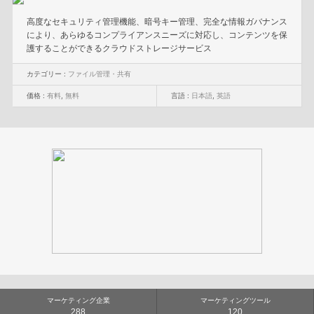
高度なセキュリティ管理機能、暗号キー管理、完全な情報ガバナンス
により、あらゆるコンプライアンスニーズに対応し、コンテンツを保
護することができるクラウドストレージサービス
カテゴリー :
ファイル管理・共有
価格 :
有料
,
無料
言語 :
日本語
,
英語
マーケティング企業
マーケティングツール
288
120