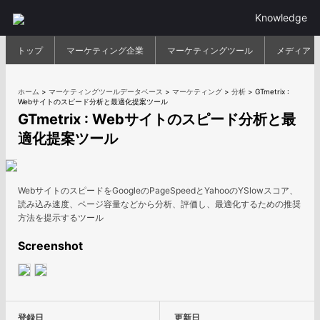
Knowledge
トップ
マーケティング企業
マーケティングツール
メディア
ホーム
>
マーケティングツールデータベース
>
マーケティング
>
分析
>
GTmetrix :
Webサイトのスピード分析と最適化提案ツール
GTmetrix : Webサイトのスピード分析と最
適化提案ツール
WebサイトのスピードをGoogleのPageSpeedとYahooのYSlowスコア、
読み込み速度、ページ容量などから分析、評価し、最適化するための推奨
方法を提示するツール
Screenshot
登録日
更新日