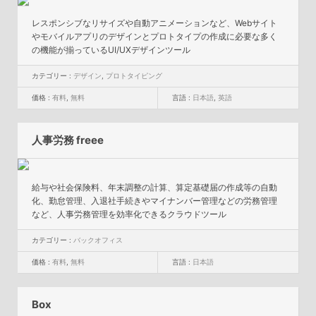
レスポンシブなリサイズや自動アニメーションなど、Webサイト
やモバイルアプリのデザインとプロトタイプの作成に必要な多く
の機能が揃っているUI/UXデザインツール
カテゴリー :
デザイン
,
プロトタイピング
価格 :
有料
,
無料
言語 :
日本語
,
英語
人事労務 freee
給与や社会保険料、年末調整の計算、算定基礎届の作成等の自動
化、勤怠管理、入退社手続きやマイナンバー管理などの労務管理
など、人事労務管理を効率化できるクラウドツール
カテゴリー :
バックオフィス
価格 :
有料
,
無料
言語 :
日本語
Box