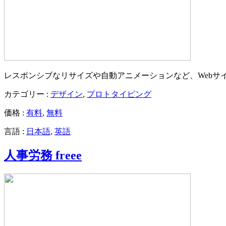
レスポンシブなリサイズや自動アニメーションなど、Webサ
カテゴリー :
デザイン
,
プロトタイピング
価格 :
有料
,
無料
言語 :
日本語
,
英語
人事労務 freee