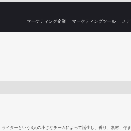
マーケティング企業
マーケティングツール
メデ
、ライターという3人の小さなチームによって誕生し、香り、素材、佇