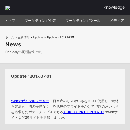
Knowledge
トップ
マーケティング企業
マーケティングツール
メディア
ホーム
>
更新情報
>
Update
>
Update : 2017.07.01
News
Choicelyの更新情報です。
Update : 2017.07.01
Webデザインギャラリー
に日本産のじゃがいもを100％使用し、素材
も製法も一切の妥協なく、湖池屋のプライドをかけて理想のおいしさ
を追求したポテトチップスである
KOIKEYA PRIDE POTATO
のWebサ
イトなど20サイトを追加しました。