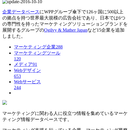
企業データベース
にWPPグループ傘下で126ヶ国に500以上
の拠点を持つ世界最大規模の広告会社であり、日本では6つ
の専門性を持ったマーケティングソリューションブランドを
展開するグループの
Ogilvy & Mather Japan
など15企業を追加
しました。
マーケティング企業
288
マーケティングツール
120
メディア
91
Webデザイン
653
Webサービス
244
マーケティングに関わる人に役立つ情報を集めているマーケ
ティング情報データベースです。