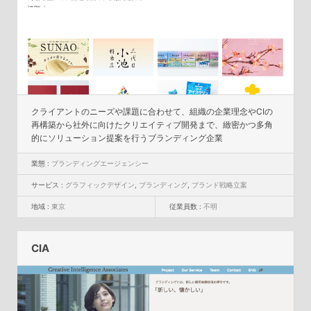
クライアントのニーズや課題に合わせて、組織の企業理念やCIの
再構築から社外に向けたクリエイティブ開発まで、緻密かつ多角
的にソリューション提案を行うブランディング企業
業態 :
ブランディングエージェンシー
サービス :
グラフィックデザイン
,
ブランディング
,
ブランド戦略立案
地域 :
東京
従業員数 :
不明
CIA