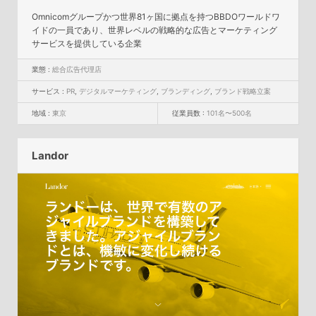
Omnicomグループかつ世界81ヶ国に拠点を持つBBDOワールドワ
イドの一員であり、世界レベルの戦略的な広告とマーケティング
サービスを提供している企業
業態 :
総合広告代理店
サービス :
PR
,
デジタルマーケティング
,
ブランディング
,
ブランド戦略立案
地域 :
東京
従業員数 :
101名〜500名
Landor