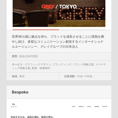
世界96カ国に拠点を持ち、ブランドを成長させることに情熱を燃
やし続け、多様なコミュニケーション創造するインターナショナ
ルエージェンシー、グレイグループの日本法人
業態 :
総合広告代理店
サービス :
グラフィックデザイン
,
ブランディング
,
ブランド戦略立案
,
マーケテ
ィング戦略立案
,
動画・映像制作
地域 :
東京
従業員数 :
51名〜100名
Bespoke