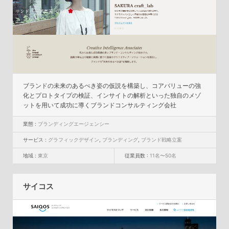
ブランドの未来のあるぺき姿の仮説を構築し、コアバリューの強
化とプロトタイプの検証、インサイトの解析といった独自のメゾ
ットを用いて成功に導くブランドコンサルティング会社
業態 :
ブランディングエージェンシー
サービス :
グラフィックデザイン
,
ブランディング
,
ブランド戦略立案
地域 :
東京
従業員数 :
11名〜50名
サイコス