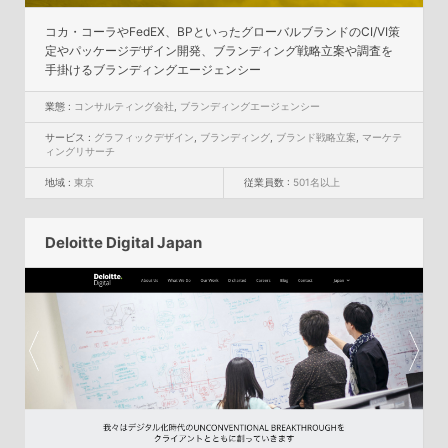
コカ・コーラやFedEX、BPといったグローバルブランドのCI/VI策
定やパッケージデザイン開発、ブランディング戦略立案や調査を
手掛けるブランディングエージェンシー
業態 :
コンサルティング会社
,
ブランディングエージェンシー
サービス :
グラフィックデザイン
,
ブランディング
,
ブランド戦略立案
,
マーケテ
ィングリサーチ
地域 :
東京
従業員数 :
501名以上
Deloitte Digital Japan