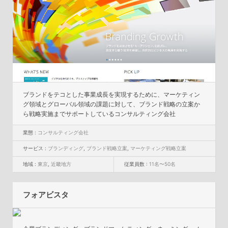
ブランドをテコとした事業成長を実現するために、マーケティン
グ領域とグローバル領域の課題に対して、ブランド戦略の立案か
ら戦略実施までサポートしているコンサルティング会社
業態 :
コンサルティング会社
サービス :
ブランディング
,
ブランド戦略立案
,
マーケティング戦略立案
地域 :
東京
,
近畿地方
従業員数 :
11名〜50名
フォアビスタ