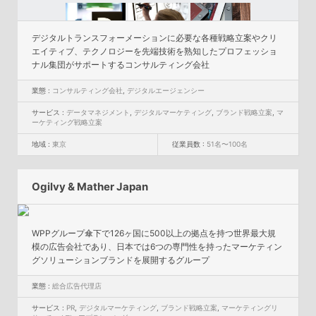
デジタルトランスフォーメーションに必要な各種戦略立案やクリ
エイティブ、テクノロジーを先端技術を熟知したプロフェッショ
ナル集団がサポートするコンサルティング会社
業態 :
コンサルティング会社
,
デジタルエージェンシー
サービス :
データマネジメント
,
デジタルマーケティング
,
ブランド戦略立案
,
マ
ーケティング戦略立案
地域 :
東京
従業員数 :
51名〜100名
Ogilvy & Mather Japan
WPPグループ傘下で126ヶ国に500以上の拠点を持つ世界最大規
模の広告会社であり、日本では6つの専門性を持ったマーケティン
グソリューションブランドを展開するグループ
業態 :
総合広告代理店
サービス :
PR
,
デジタルマーケティング
,
ブランド戦略立案
,
マーケティングリ