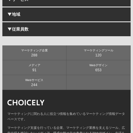
コンサルティング会社
デジタルエージェンシー
▼地域
マーケティング戦略立案
クリエイティブエージェンシー
ブランド戦略立案
ブランディングエージェンシー
マーケティングリサーチ
▼従業員数
メディアエージェンシー
北海道
デジタルマーケティング
Web制作会社
関東
デジタルキャンペーン
UI/UXデザイン会社
中部
ソーシャルメディアマーケティング
〜10名
システム制作会社
中国
コンテンツマーケティング
11名〜50名
マーケティング企業
マーケティングツール
アプリ開発会社
九州
288
120
マーケティングオートメーション
51名〜100名
映像制作会社
東北
AI・機械学習・深層学習
101名〜500名
コンテンツマーケティング会社
東京
メディア
Webデザイン
データマネジメント
501名以上
91
653
BtoBマーケティング会社
近畿
メディアプランニング
PR会社
四国
メディア運用
Webサービス
リサーチ会社
244
PR
データ分析会社
ブランディング
Webサイト制作
ECサイト制作
動画制作
マーケティングに関わる人に役立つ情報を集めているマーケティング情報データ
システム開発
ベースです。
スマートフォンアプリ開発
SEO・SEM
マーケティング支援を行っている企業、マーケティング業務を支えるツール、広
UI/UXデザイン
告出稿を検討したいメディア、構成や魅せ方の参考になるWebデザイン、生活を