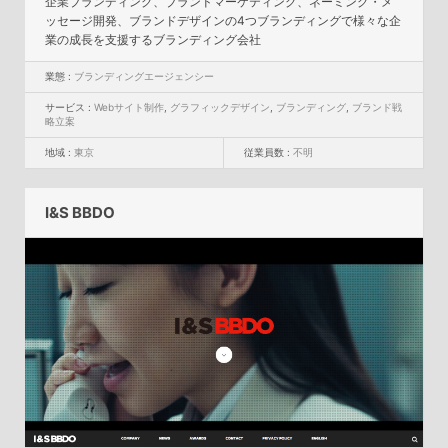
企業ブランディング、ブランドマーケティング、ネーミング・メ
ッセージ開発、ブランドデザインの4つブランディングで様々な企
業の成長を支援するブランディング会社
業態 :
ブランディングエージェンシー
サービス :
Webサイト制作
,
グラフィックデザイン
,
ブランディング
,
ブランド戦
略立案
地域 :
東京
従業員数 :
不明
I&S BBDO