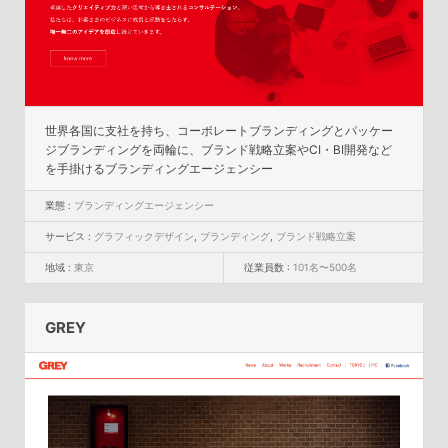
世界各国に支社を持ち、コーポレートブランディングとパッケー
ジブランディングを両輪に、ブランド戦略立案やCI・BI開発など
を手掛けるブランディングエージェンシー
業態 :
ブランディングエージェンシー
サービス :
グラフィックデザイン
,
ブランディング
,
ブランド戦略立案
地域 :
東京
従業員数 :
101名〜500名
GREY