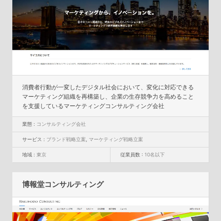
消費者行動が一変したデジタル社会において、変化に対応できる
マーケティング組織を再構築し、企業の生存競争力を高めること
を支援しているマーケティングコンサルティング会社
業態 :
コンサルティング会社
サービス :
ブランド戦略立案
,
マーケティング戦略立案
地域 :
東京
従業員数 :
10名以下
博報堂コンサルティング