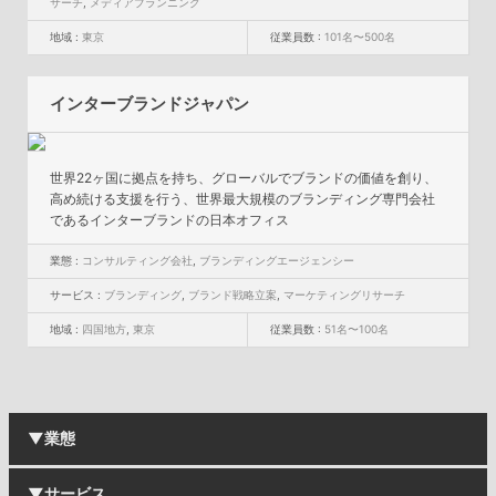
サーチ
,
メディアプランニング
地域 :
東京
従業員数 :
101名〜500名
インターブランドジャパン
世界22ヶ国に拠点を持ち、グローバルでブランドの価値を創り、
高め続ける支援を行う、世界最大規模のブランディング専門会社
であるインターブランドの日本オフィス
業態 :
コンサルティング会社
,
ブランディングエージェンシー
サービス :
ブランディング
,
ブランド戦略立案
,
マーケティングリサーチ
地域 :
四国地方
,
東京
従業員数 :
51名〜100名
▼業態
▼サービス
総合広告代理店