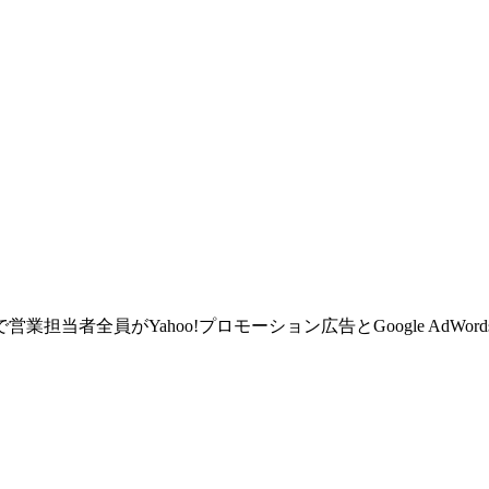
当者全員がYahoo!プロモーション広告とGoogle AdW