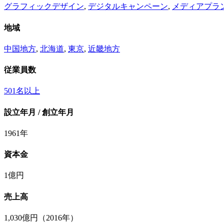
グラフィックデザイン
,
デジタルキャンペーン
,
メディアプラ
地域
中国地方
,
北海道
,
東京
,
近畿地方
従業員数
501名以上
設立年月 / 創立年月
1961年
資本金
1億円
売上高
1,030億円（2016年）