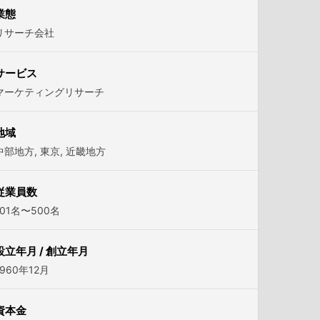
業態
リサーチ会社
サービス
マーケティングリサーチ
地域
中部地方
,
東京
,
近畿地方
従業員数
101名〜500名
設立年月 / 創立年月
1960年12月
資本金