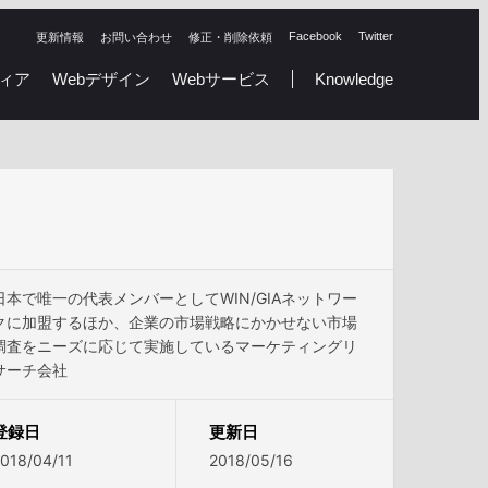
Facebook
Twitter
更新情報
お問い合わせ
修正・削除依頼
ィア
Webデザイン
Webサービス
Knowledge
日本で唯一の代表メンバーとしてWIN/GIAネットワー
クに加盟するほか、企業の市場戦略にかかせない市場
調査をニーズに応じて実施しているマーケティングリ
サーチ会社
登録日
更新日
018/04/11
2018/05/16