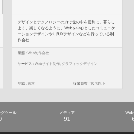
デザインとテクノロジーの力で世の中を便利に、暮らし
よく、楽しくなるように、Webを中心としたコミュニケ
ーションデザインやUI/UXデザインなどを行っている制
作会社
業態 :
Web制作会社
サービス :
Webサイト制作
,
グラフィックデザイン
地域 :
東京
従業員数 :
10名以下
ングツール
メディア
We
0
91