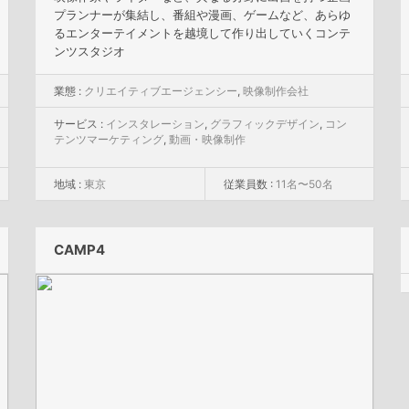
プランナーが集結し、番組や漫画、ゲームなど、あらゆ
るエンターテイメントを越境して作り出していくコンテ
ンツスタジオ
業態 :
クリエイティブエージェンシー
,
映像制作会社
サービス :
インスタレーション
,
グラフィックデザイン
,
コン
テンツマーケティング
,
動画・映像制作
地域 :
東京
従業員数 :
11名〜50名
CAMP4