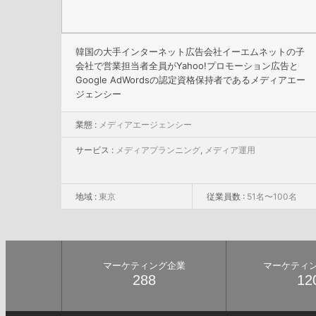
韓国の大手インターネット広告会社イーエムネットの子
会社で営業担当者全員がYahoo!プロモーション広告と
Google AdWordsの認定資格保持者であるメディアエー
ジェンシー
業態 :
メディアエージェンシー
サービス :
メディアプランニング
,
メディア運用
地域 :
東京
従業員数 :
51名〜100名
マーケティング企業
マーケティ
288
12