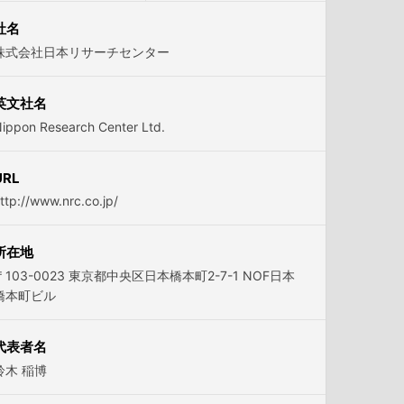
社名
株式会社日本リサーチセンター
英文社名
ippon Research Center Ltd.
URL
ttp://www.nrc.co.jp/
所在地
〒103-0023 東京都中央区日本橋本町2-7-1 NOF日本
橋本町ビル
代表者名
鈴木 稲博