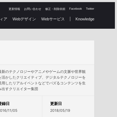
Facebook
Twitter
更新情報
お問い合わせ
修正・削除依頼
ィア
Webデザイン
Webサービス
Knowledge
最新のテクノロジーやアニメやゲームの文脈や世界観
を活かしたクリエイティブ、デジタルテクノロジーを
活用したリアルイベントなどでバズるコンテンツを生
み出すクリエイター集団
登録日
更新日
016/11/05
2018/05/19