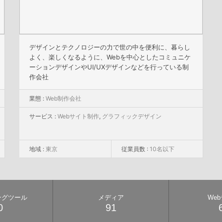
デザインとテクノロジーの力で世の中を便利に、暮らし
よく、楽しくなるように、Webを中心としたコミュニケ
ーションデザインやUI/UXデザインなどを行っている制
作会社
業態 :
Web制作会社
サービス :
Webサイト制作
,
グラフィックデザイン
地域 :
東京
従業員数 :
10名以下
ングツール
メディア
We
0
91