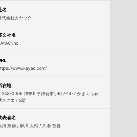
社名
株式会社カヤック
英文社名
AYAC Inc.
URL
ttps://www.kayac.com/
所在地
〒248-0006 神奈川県鎌倉市小町2-14-7 かまくら春
秋スクエア2階
代表者名
貝畑 政徳 / 柳澤 大輔 / 久場 智喜