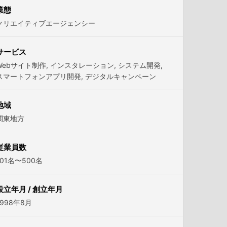
業態
クリエイティブエージェンシー
サービス
Webサイト制作
,
インスタレーション
,
システム開発
,
スマートフォンアプリ開発
,
デジタルキャンペーン
地域
関東地方
従業員数
101名〜500名
設立年月 / 創立年月
1998年8月