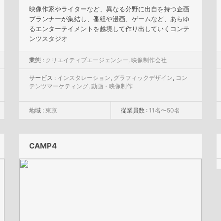
映像作家やライターなど、異なる分野に出自を持つ企画
プランナーが集結し、番組や漫画、ゲームなど、あらゆ
るエンターテイメントを越境して作り出していくコンテ
ンツスタジオ
業態 :
クリエイティブエージェンシー
,
映像制作会社
サービス :
インスタレーション
,
グラフィックデザイン
,
コン
テンツマーケティング
,
動画・映像制作
地域 :
東京
従業員数 :
11名〜50名
CAMP4