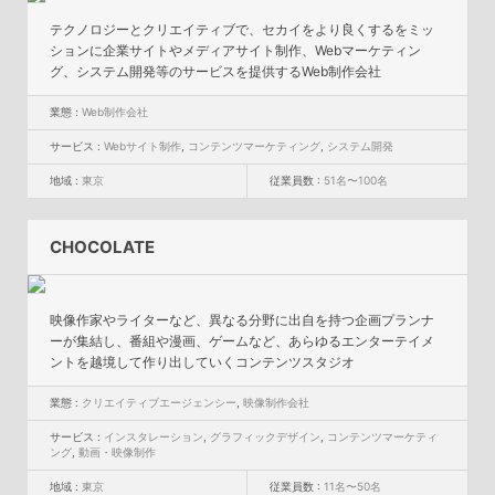
テクノロジーとクリエイティブで、セカイをより良くするをミッ
ションに企業サイトやメディアサイト制作、Webマーケティン
グ、システム開発等のサービスを提供するWeb制作会社
業態 :
Web制作会社
サービス :
Webサイト制作
,
コンテンツマーケティング
,
システム開発
地域 :
東京
従業員数 :
51名〜100名
CHOCOLATE
映像作家やライターなど、異なる分野に出自を持つ企画プランナ
ーが集結し、番組や漫画、ゲームなど、あらゆるエンターテイメ
ントを越境して作り出していくコンテンツスタジオ
業態 :
クリエイティブエージェンシー
,
映像制作会社
サービス :
インスタレーション
,
グラフィックデザイン
,
コンテンツマーケティ
ング
,
動画・映像制作
地域 :
東京
従業員数 :
11名〜50名