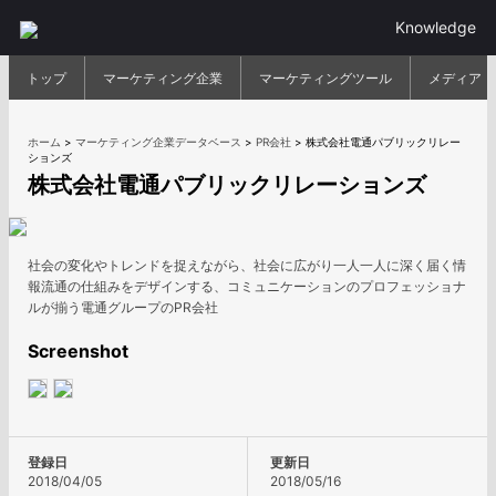
Knowledge
トップ
マーケティング企業
マーケティングツール
メディア
ホーム
>
マーケティング企業データベース
>
PR会社
>
株式会社電通パブリックリレー
ションズ
株式会社電通パブリックリレーションズ
社会の変化やトレンドを捉えながら、社会に広がり一人一人に深く届く情
報流通の仕組みをデザインする、コミュニケーションのプロフェッショナ
ルが揃う電通グループのPR会社
Screenshot
登録日
更新日
2018/04/05
2018/05/16